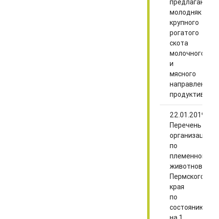
предлагают
молодняк
крупного
рогатого
скота
молочного
и
мясного
направлений
продуктивнос
22.01.2019
Перечень
организаций
по
племенному
животноводст
Пермского
края
по
состоянию
на 1