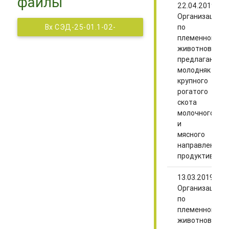
файлы
22.04.2019
Организации
по
Вх СЭД-25-01.1-02-
племенному
221.pdf -
животноводст
предлагают
бонитировка-2017.pdf
молодняк
крупного
рогатого
скота
молочного
и
мясного
направлений
продуктивнос
13.03.2019
Организации
по
племенному
животноводст