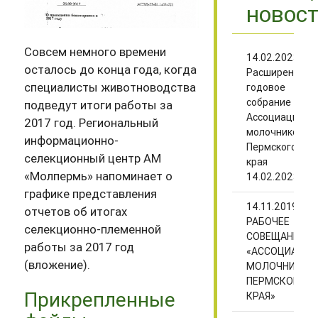
новос
Совсем немного времени
14.02.2023
осталось до конца года, когда
Расширенное
специалисты животноводства
годовое
собрание
подведут итоги работы за
Ассоциации
2017 год. Региональный
молочников
информационно-
Пермского
селекционный центр АМ
края
«Молпермь» напоминает о
14.02.2023
графике представления
14.11.2019
отчетов об итогах
РАБОЧЕЕ
селекционно-племенной
СОВЕЩАНИЕ
работы за 2017 год
«АССОЦИАЦИИ
(вложение).
МОЛОЧНИКОВ
ПЕРМСКОГО
Прикрепленные
КРАЯ»