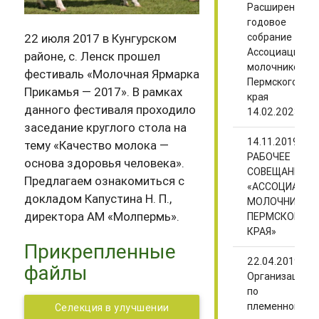
Расширенное
годовое
собрание
22 июля 2017 в Кунгурском
Ассоциации
районе, с. Ленск прошел
молочников
фестиваль «Молочная Ярмарка
Пермского
Прикамья — 2017». В рамках
края
данного фестиваля проходило
14.02.2023
заседание круглого стола на
14.11.2019
тему «Качество молока —
РАБОЧЕЕ
основа здоровья человека».
СОВЕЩАНИЕ
Предлагаем ознакомиться с
«АССОЦИАЦИИ
докладом Капустина Н. П.,
МОЛОЧНИКОВ
директора АМ «Молпермь».
ПЕРМСКОГО
КРАЯ»
Прикрепленные
22.04.2019
файлы
Организации
по
племенному
Селекция в улучшении