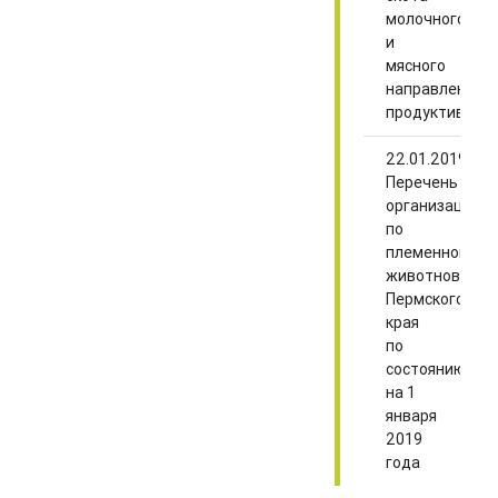
молочного
и
мясного
направлений
продуктивнос
22.01.2019
Перечень
организаций
по
племенному
животноводст
Пермского
края
по
состоянию
на 1
января
2019
года