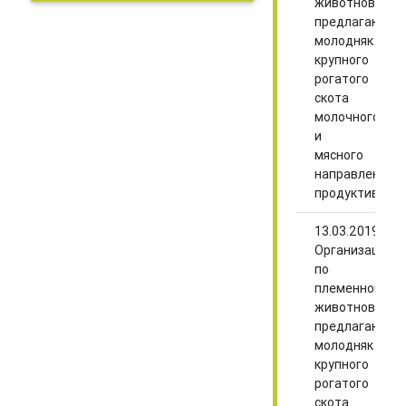
животноводст
качества молока.pptx
предлагают
молодняк
крупного
рогатого
скота
молочного
и
мясного
направлений
продуктивнос
13.03.2019
Организации
по
племенному
животноводст
предлагают
молодняк
крупного
рогатого
скота